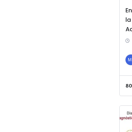
En
la
A
M
80