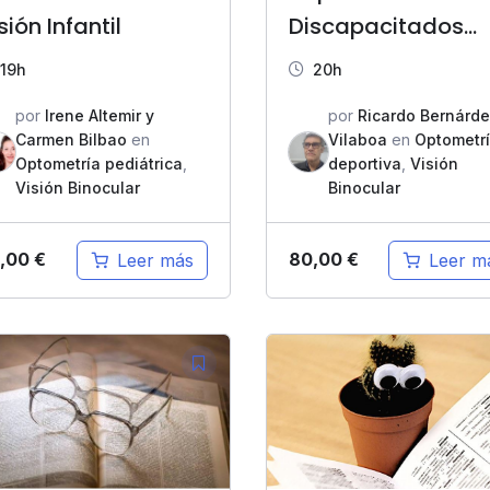
sión Infantil
Discapacitados
Visuales y
19h
20h
Convencionales
por
Irene Altemir y
por
Ricardo Bernárd
Carmen Bilbao
en
Vilaboa
en
Optometr
Optometría pediátrica
,
deportiva
,
Visión
Visión Binocular
Binocular
,00
€
80,00
€
Leer más
Leer m