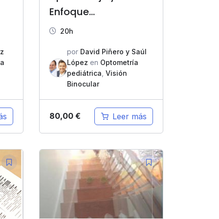
Enfoque
multidisciplinar
20h
ez
por
David Piñero y Saúl
ía
López
en
Optometría
pediátrica
,
Visión
Binocular
80,00
€
ás
Leer más