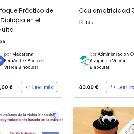
foque Práctico de
Oculomotricidad 3
 Diplopia en el
14h
dulto
8h
por
Macarena
por
Administración 
F
Fernández Baca
en
Aragón
en
Visión
Visión Binocular
Binocular
,00
€
80,00
€
Leer más
Leer m