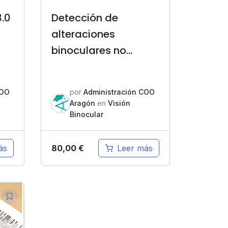
.0
Detección de
alteraciones
binoculares no
estrábicas,
disfunciones
COO
por
Administración COO
acomodativas y
Aragón
en
Visión
oculomotoras y su
Binocular
tratamiento
80,00
€
ás
Leer más