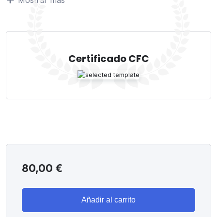
– Valoración de la Oculomotricidad
– Eye Tracking
• Rehabilitación Visual de las anomalías oculomotoras
– Ejercicios
– Plan de terapia visual
Certificado CFC
• Anomalías oculomotoras y aprendizaje
• Evidencia científica sobre Oculomotricidad
• Casos clínicos
Actividades a desarrollar por el alumno:
• Visualización y asimilación de los apuntes, que
estarán disponibles en la Plataforma de Formación de
la web del Colegio de Ópticos de Aragón
(formacion.cooaragon.es) desde el 30 de octubre hasta
el 15 de noviembre de 2023.
80,00
€
• Realización de un examen previo como primera
aproximación del alumno al nivel de formación sobre
Oculomotricidad. Fecha tope de realización: 5 de
Añadir al carrito
noviembre.