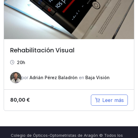
Rehabilitación Visual
20h
por
Adrián Pérez Baladrón
en
Baja Visión
80,00
€
Leer más
Colegio de Ópticos-Optometristas de Aragón © Todos los